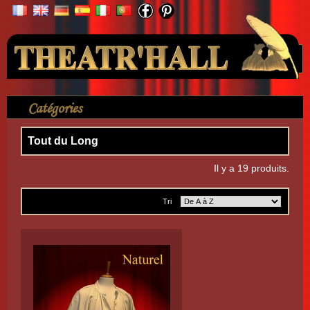
Votre compte
Catégories
>
Chemises
>
Chemise à boutonner devant
>
Tout du Long
Tout du Long
Il y a 19 produits.
Tri