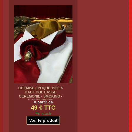
CHEMISE EPOQUE 1900 A
HAUT COL CASSE
CEREMONIE - SMOKING -
QUEUE DE PIE
À partir de
49 € TTC
En stock
Voir le produit