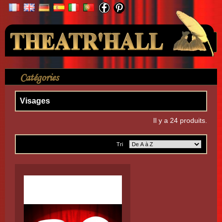
Votre compte
Catégories
>
Masques
>
Masques les moins chers
>
Visages
Visages
Il y a 24 produits.
Tri