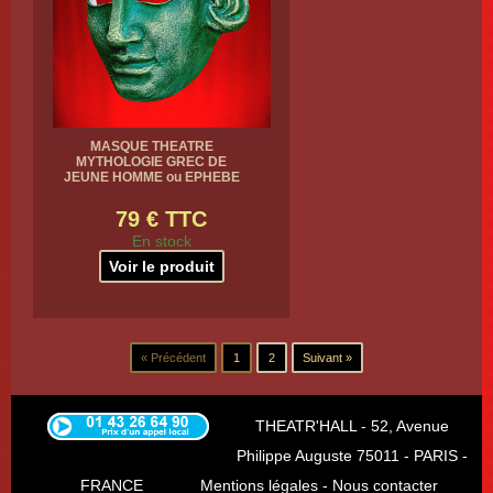
MASQUE THEATRE
MYTHOLOGIE GREC DE
JEUNE HOMME ou EPHEBE
79 € TTC
En stock
Voir le produit
« Précédent
1
2
Suivant »
THEATR'HALL - 52, Avenue
Philippe Auguste 75011 - PARIS -
FRANCE
Mentions légales
-
Nous contacter