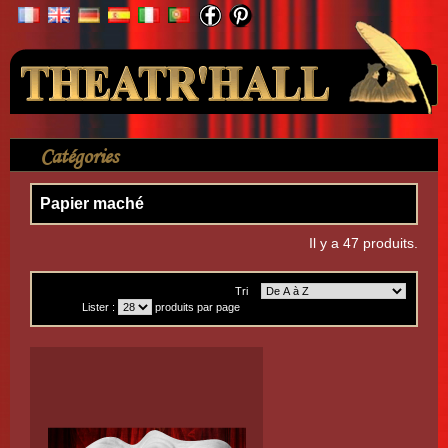
Votre compte
Catégories
>
Masques
>
Masques visages
>
Papier maché
Papier maché
Il y a 47 produits.
Tri
Lister :
produits par page