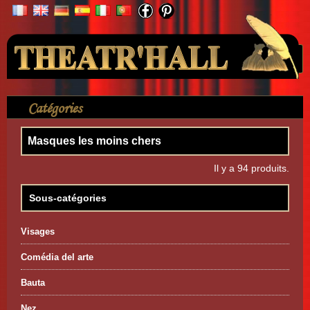
Votre compte
Catégories
>
Masques
>
Masques les moins chers
Masques les moins chers
Il y a 94 produits.
Sous-catégories
Visages
Comédia del arte
Bauta
Nez