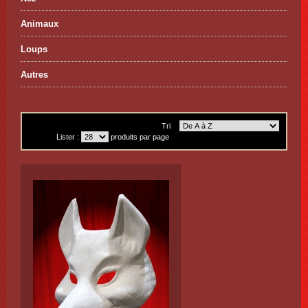
Animaux
Loups
Autres
Tri
Lister :
produits par page