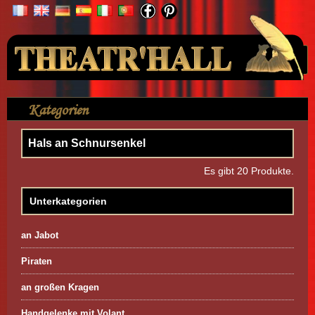
Ihr Konto
Kategorien
>
Hemd
>
Hals an Schnursenkel
Hals an Schnursenkel
Es gibt 20 Produkte.
Unterkategorien
an Jabot
Piraten
an großen Kragen
Handgelenke mit Volant