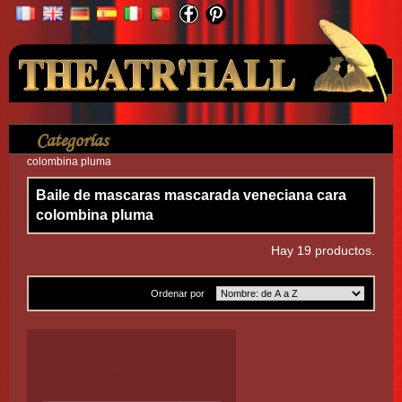
Su cuenta
Categorías
>
Mascara
>
Baile de mascaras mascarada veneciana cara
colombina pluma
Baile de mascaras mascarada veneciana cara
colombina pluma
Hay 19 productos.
Ordenar por